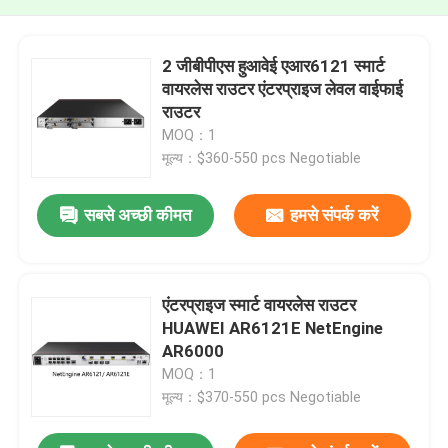
2 जीबीपीएस हुआवेई एआर6121 स्मार्ट
वायरलेस राउटर एंटरप्राइज लेवल वाईफाई
राउटर
MOQ：1
मूल्य：$360-550 pcs Negotiable
सबसे अच्छी कीमत
हमसे संपर्क करें
एंटरप्राइज स्मार्ट वायरलेस राउटर
HUAWEI AR6121E NetEngine
AR6000
MOQ：1
मूल्य：$370-550 pcs Negotiable