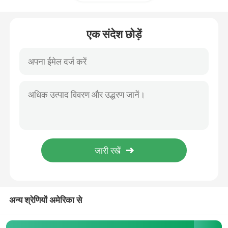
हुआवेई फ्यूजन सर्वर
एक संदेश छोड़ें
डेल पॉवरेज सर्वर
H3C सर्वर
डाटाकॉम स्विच
डब्ल्यूएलएएन डिवाइस
स्मार्ट वायरलेस राउटर
अन्य श्रेणियों अमेरिका से
हार्ड ड्राइव एचडीडी