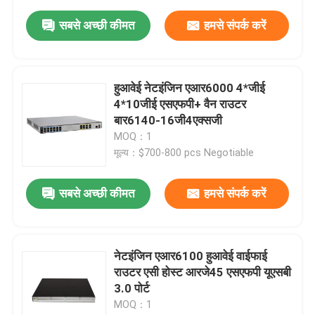
सबसे अच्छी कीमत
हमसे संपर्क करें
हुआवेई नेटइंजिन एआर6000 4*जीई
4*10जीई एसएफपी+ वैन राउटर
बार6140-16जी4एक्सजी
MOQ：1
मूल्य：$700-800 pcs Negotiable
सबसे अच्छी कीमत
हमसे संपर्क करें
नेटइंजिन एआर6100 हुआवेई वाईफाई
राउटर एसी होस्ट आरजे45 एसएफपी यूएसबी
3.0 पोर्ट
MOQ：1