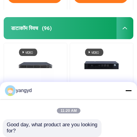
डाटाकॉम स्विच
(96)
CloudEngine S5731-H
SFP PoE+ डेटाकॉम स्विच 8
yangyd
स्विच POE++ 44xGE SFP
पोर्ट गिगाबिट ईथरनेट स्विच
4x10 GE SFP+ 4x10 GE
Huawei CloudEngine
SFP+
S5731-L
11:20 AM
सबसे अच्छी कीमत
सबसे अच्छी कीमत
Good day, what product are you looking 
for?