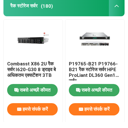
रैक स्टोरेज सर्वर
(180)
आंतरिक हार्ड ड्राइव एसएसडी
Geforce ग्राफिक कार्ड
इंटेल सीपीयू प्रोसेसर
Combasst X86 2U रैक
P19765-B21 P19766-
सर्वर मेमोरी रैम
सर्वर I620-G30 8 ड्राइव बे
B21 रैक स्टोरेज सर्वर HPE
अधिकतम एक्सटेंशन 3TB
ProLiant DL360 Gen10
सर्वर
रीफर्बिश्ड स्टोरेज सर्वर
सबसे अच्छी कीमत
सबसे अच्छी कीमत
एसएफपी ट्रांसीवर मॉड्यूल
हमसे संपर्क करें
हमसे संपर्क करें
फाइबर चैनल स्विच