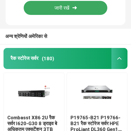
फ़ैक्टरी टूर
गुणवत्ता नियंत्रण
अन्य श्रेणियों अमेरिका से
हमसे संपर्क करें
रैक स्टोरेज सर्वर
(180)
समाचार
मामले
VR Show
Combasst X86 2U रैक
P19765-B21 P19766-
सर्वर I620-G30 8 ड्राइव बे
B21 रैक स्टोरेज सर्वर HPE
रैक स्टोरेज सर्वर
अधिकतम एक्सटेंशन 3TB
ProLiant DL360 Gen10