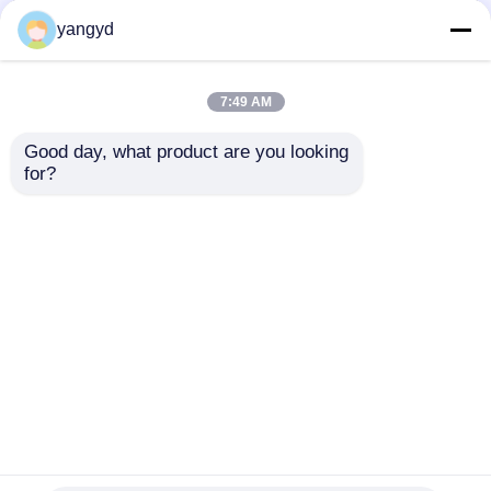
CloudEngine S5731-H
SFP PoE+ डेटाकॉम स्विच 8
yangyd
स्विच POE++ 44xGE SFP
पोर्ट गिगाबिट ईथरनेट स्विच
4x10 GE SFP+ 4x10 GE
Huawei CloudEngine
SFP+
S5731-L
7:49 AM
सबसे अच्छी कीमत
सबसे अच्छी कीमत
Good day, what product are you looking 
for?
हमसे संपर्क करें
हमसे संपर्क करें
और देखो
होम
हमारे बारे में
हमसे संपर्क करें
Desktop Site
साइटमैप
Privacy Policy