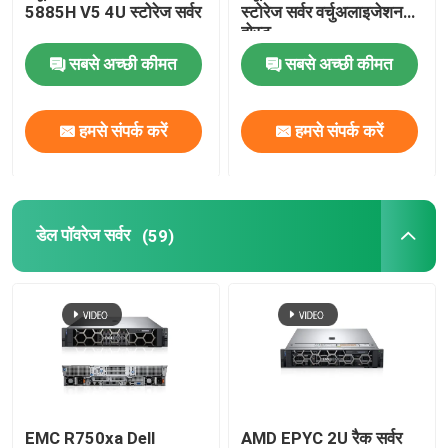
5885H V5 4U स्टोरेज सर्वर
स्टोरेज सर्वर वर्चुअलाइजेशन
होस्ट
आंतरिक हार्ड ड्राइव एसएसडी
सबसे अच्छी कीमत
सबसे अच्छी कीमत
Geforce ग्राफिक कार्ड
हमसे संपर्क करें
हमसे संपर्क करें
इंटेल सीपीयू प्रोसेसर
डेल पॉवरेज सर्वर
(59)
सर्वर मेमोरी रैम
रीफर्बिश्ड स्टोरेज सर्वर
एसएफपी ट्रांसीवर मॉड्यूल
फाइबर चैनल स्विच
EMC R750xa Dell
AMD EPYC 2U रैक सर्वर