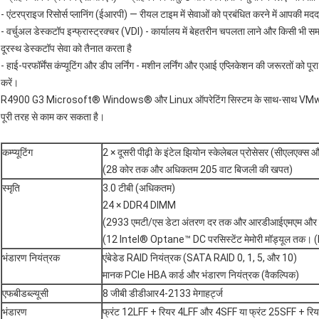
- एंटरप्राइज रिसोर्स प्लानिंग (ईआरपी) — रीयल टाइम में सेवाओं को प्रबंधित करने में आपकी 
- वर्चुअल डेस्कटॉप इन्फ्रास्ट्रक्चर (VDI) - कार्यालय में बेहतरीन चपलता लाने और किसी भी स
दूरस्थ डेस्कटॉप सेवा को तैनात करता है
- हाई-परफॉर्मेंस कंप्यूटिंग और डीप लर्निंग - मशीन लर्निंग और एआई एप्लिकेशन की जरूरतों को पूर
करें।
R4900 G3 Microsoft® Windows® और Linux ऑपरेटिंग सिस्टम के साथ-साथ VMware
पूरी तरह से काम कर सकता है।
कम्प्यूटिंग
2 × दूसरी पीढ़ी के इंटेल झियोन स्केलेबल प्रोसेसर (सीएलएक्
(28 कोर तक और अधिकतम 205 वाट बिजली की खपत)
स्मृति
3.0 टीबी (अधिकतम)
24 × DDR4 DIMM
(2933 एमटी/एस डेटा अंतरण दर तक और आरडीआईएमएम और ए
(12 Intel® Optane™ DC परसिस्टेंट मेमोरी मॉड्यूल तक
भंडारण नियंत्रक
एंबेडेड RAID नियंत्रक (SATA RAID 0, 1, 5, और 10)
मानक PCIe HBA कार्ड और भंडारण नियंत्रक (वैकल्पिक)
एफबीडब्ल्यूसी
8 जीबी डीडीआर4-2133 मेगाहर्ट्ज
भंडारण
फ्रंट 12LFF + रियर 4LFF और 4SFF या फ्रंट 25SFF + रि