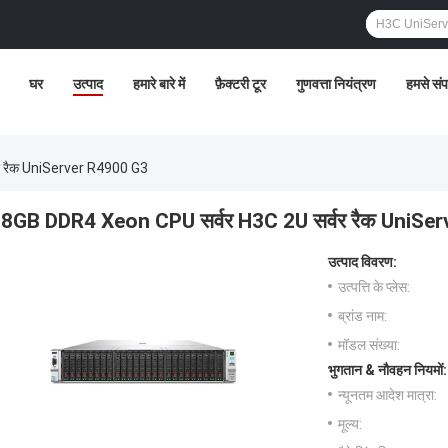
घर
उत्पाद
हमारे बारे में
फ़ैक्टरी टूर
गुणवत्ता नियंत्रण
हमसे संपर
र रैक UniServer R4900 G3
8GB DDR4 Xeon CPU सर्वर H3C 2U सर्वर रैक UniSe
उत्पाद विवरण:
उत्पत्ति के प्लेस:
ब्रांड नाम:
मॉडल संख्या:
भुगतान & नौवहन नियमों:
न्यूनतम आदेश मात्रा:
मूल्य: