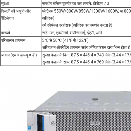
सुरक्षा
समर्थन चेसिस घुसपैठ का पता लगाने, टीपीएम 2.0
बिजली की आपूर्ति और
प्लेटिनम 550W/800W/850W/1300W/1600W, या 800W-
वेंटिलेशन
अतिरेक)
गर्म स्वैपेबल प्रशंसक (अतिरेक का समर्थन करता है)
मानकों
सीई, उल, एफसीसी, वीसीसीआई, ईएसी, आदि।
परिचालन तापमान
5°C से 50°C (41°F से 122°F)
अधिकतम ऑपरेटिंग तापमान सर्वर कॉन्फ़िगरेशन द्वारा भिन्न होता ह
आयाम (एच × डब्ल्यू × डी)
सुरक्षा बेज़ल के बिना: 87.5 × 445.4 × 748 मिमी (3.44 × 17
सुरक्षा बेज़ल के साथ: 87.5 × 445.4 × 769 मिमी (3.44 × 17