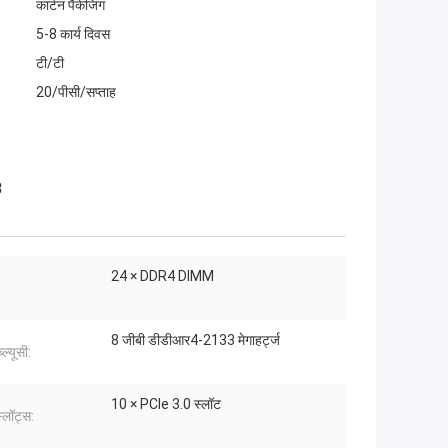
कार्टन पैकेजिंग
5-8 कार्य दिवस
टी/टी
20/पीसी/सप्ताह
3
24 × DDR4 DIMM
8 जीबी डीडीआर4-2133 मेगाहर्ट्ज
ल्यूसी:
10 × PCIe 3.0 स्लॉट
्लॉट्स: