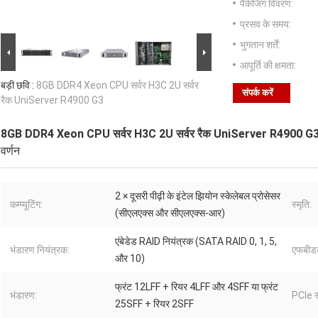
पैकेजिंग विवरण:
प्रसव के समय:
भुगतान शर्तें:
आपूर्ति की क्षमता:
बड़ी छवि :
8GB DDR4 Xeon CPU सर्वर H3C 2U सर्वर
संपर्क करें
रैक UniServer R4900 G3
8GB DDR4 Xeon CPU सर्वर H3C 2U सर्वर रैक UniServer R4900 G
वर्णन
2 × दूसरी पीढ़ी के इंटेल झियोन स्केलेबल प्रोसेसर
कम्प्यूटिंग:
स्मृति:
(सीएलएक्स और सीएलएक्स-आर)
एंबेडेड RAID नियंत्रक (SATA RAID 0, 1, 5,
भंडारण नियंत्रक:
एफबीडब्
और 10)
फ्रंट 12LFF + रियर 4LFF और 4SFF या फ्रंट
भंडारण:
PCIe स
25SFF + रियर 2SFF