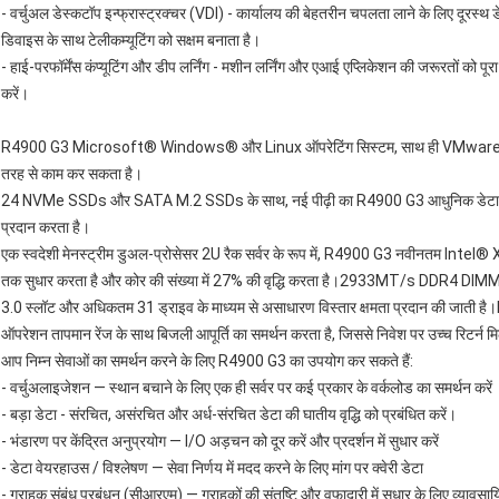
- वर्चुअल डेस्कटॉप इन्फ्रास्ट्रक्चर (VDI) - कार्यालय की बेहतरीन चपलता लाने के लिए दूरस्
डिवाइस के साथ टेलीकम्यूटिंग को सक्षम बनाता है।
- हाई-परफॉर्मेंस कंप्यूटिंग और डीप लर्निंग - मशीन लर्निंग और एआई एप्लिकेशन की जरूरतों को पूर
करें।
R4900 G3 Microsoft® Windows® और Linux ऑपरेटिंग सिस्टम, साथ ही VMware और H
तरह से काम कर सकता है।
24 NVMe SSDs और SATA M.2 SSDs के साथ, नई पीढ़ी का R4900 G3 आधुनिक डेटा केंद्रो
प्रदान करता है।
एक स्वदेशी मेनस्ट्रीम डुअल-प्रोसेसर 2U रैक सर्वर के रूप में, R4900 G3 नवीनतम Intel® Xe
तक सुधार करता है और कोर की संख्या में 27% की वृद्धि करता है।2933MT/s DDR4 DIMM क
3.0 स्लॉट और अधिकतम 31 ड्राइव के माध्यम से असाधारण विस्तार क्षमता प्रदान की जाती
ऑपरेशन तापमान रेंज के साथ बिजली आपूर्ति का समर्थन करता है, जिससे निवेश पर उच्च रिटर्न म
आप निम्न सेवाओं का समर्थन करने के लिए R4900 G3 का उपयोग कर सकते हैं:
- वर्चुअलाइजेशन — स्थान बचाने के लिए एक ही सर्वर पर कई प्रकार के वर्कलोड का समर्थन करें
- बड़ा डेटा - संरचित, असंरचित और अर्ध-संरचित डेटा की घातीय वृद्धि को प्रबंधित करें।
- भंडारण पर केंद्रित अनुप्रयोग — I/O अड़चन को दूर करें और प्रदर्शन में सुधार करें
- डेटा वेयरहाउस / विश्लेषण — सेवा निर्णय में मदद करने के लिए मांग पर क्वेरी डेटा
- ग्राहक संबंध प्रबंधन (सीआरएम) — ग्राहकों की संतुष्टि और वफादारी में सुधार के लिए व्यावसायिक