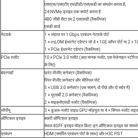
एसएएस/एसएटीए एचडीडी/एसएसडी का समर्थन करता है,
24 NVMe ड्राइव तक सपोर्ट करता है
480 जीबी सैटा एम.2 एसएसडी (वैकल्पिक)
एसडी कार्ड
नेटवर्क
1 × जहाज पर 1 Gbps प्रबंधन नेटवर्क पोर्ट
1 × mLOM ईथरनेट एडेप्टर जो 4 × 1GE कॉपर पोर्ट या 2 × 10G
1 × PCIe ईथरनेट एडेप्टर (वैकल्पिक)
PCIe स्लॉट
10 × PCIe 3.0 स्लॉट (आठ मानक स्लॉट, एक मेजेनाइन स्टोरेज 
के लिए)
बंदरगाहों
फ्रंट वीजीए कनेक्टर (वैकल्पिक)
रियर वीजीए कनेक्टर और सीरियल पोर्ट
5 × USB 3.0 कनेक्टर (एक सामने, दो पीछे और दो सर्वर में)
1 × यूएसबी 2.0 कनेक्टर (वैकल्पिक)
2 × माइक्रोएसडी स्लॉट (वैकल्पिक)
जीपीयू
3 × डुअल-स्लॉट वाइड GPU मॉड्यूल या 4 × सिंगल-स्लॉट वाइ
ऑप्टिकल ड्राइव
बाहरी ऑप्टिकल ड्राइव
केवल 8SFF ड्राइव मॉडल बिल्ट-इन ऑप्टिकल ड्राइव का समर्थन 
प्रबंधन
HDM (समर्पित प्रबंधन पोर्ट के साथ) और H3C FIST