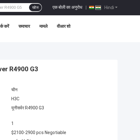
एक बोली का अनुरोध
|
Hindi
खोज
्क करें
समाचार
मामले
वीआर शो
rver R4900 G3
चीन
H3C
यूनीसर्वर R4900 G3
1
$2100-2900 pcs Negotiable