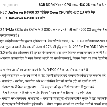
प्रमुखता देना:
8GB DDR4 Xeon CPU सर्वर
,
H3C 2U सर्वर रैक
,
Un
H3C UniServer R4900 G3 प्रोसेसर Xeon CPU सर्वर H3C 2U सर्वर रैक
H3C UniServer R4900 G3 सर्वर
24 NVMe SSDs और SATA M.2 SSDs के साथ, नई पीढ़ी का R4900 G3 आधुनिक डेटा केंद्रो
प्रदान करता है।
एक स्वदेशी मेनस्ट्रीम डुअल-प्रोसेसर 2U रैक सर्वर के रूप में, R4900 G3 नवीनतम Intel® Xe
तक सुधार करता है और कोर की संख्या में 27% की वृद्धि करता है।2933MT/s DDR4 DIMM क
3.0 स्लॉट और अधिकतम 31 ड्राइव के माध्यम से असाधारण विस्तार क्षमता प्रदान की जाती
ऑपरेशन तापमान रेंज के साथ बिजली आपूर्ति का समर्थन करता है, जिससे निवेश पर उच्च रिटर्न म
आप निम्न सेवाओं का समर्थन करने के लिए R4900 G3 का उपयोग कर सकते हैं:
- वर्चुअलाइजेशन — स्थान बचाने के लिए एक ही सर्वर पर कई प्रकार के वर्कलोड का समर्थन करें
- बड़ा डेटा - संरचित, असंरचित और अर्ध-संरचित डेटा की घातीय वृद्धि को प्रबंधित करें।
- भंडारण पर केंद्रित अनुप्रयोग — I/O अड़चन को दूर करें और प्रदर्शन में सुधार करें
- डेटा वेयरहाउस / विश्लेषण — सेवा निर्णय में मदद करने के लिए मांग पर क्वेरी डेटा
- ग्राहक संबंध प्रबंधन (सीआरएम) — ग्राहकों की संतुष्टि और वफादारी में सुधार के लिए व्यावसायिक
- एंटरप्राइज रिसोर्स प्लानिंग (ईआरपी) — रीयल टाइम में सेवाओं को प्रबंधित करने में आपकी 