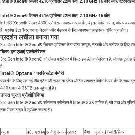
Intel® Xeon® सिल्वर 4216 प्रोसेसर 22M कैश, 2.10 GHz 16 कोर सर्वर/एंटरप्राइ
Intel® Xeon® सिल्वर 4216 प्रोसेसर 22M कैश, 2.10 GHz 16 कोर
Intel® Xeon® सिल्वर 4300 प्रोसेसर आवश्यक प्रदर्शन, बेहतर मेमोरी स्पीड, और पावर दक्षता, उन
हैं।प्रवेश डेटा केंद्र गणना, नेटवर्क और भंडारण के लिए आवश्यक हार्डवेयर-वर्धित प्रदर्शन।
प्रदर्शन लचीला बनाया गया
3rd Gen Intel® Xeon® सिल्वर प्रोसेसर डेटा सेंटर कंप्यूट, नेटवर्क और स्टोरेज के लिए आवश्
बिल्ट-इन एआई एक्सेलेरेशन
3rd Gen Intel® Xeon® स्केलेबल प्रोसेसर में बिल्ट-इन AI एक्सेलेरेशन है, जो एंड-टू-एंड डेटा
है।
Intel® Optane™ परसिस्टेंट मेमोरी
प्रदर्शन के लिए एक नई नींव इंटेल की सफलता इंटेल ऑप्टेन लगातार मेमोरी के समर्थन के साथ शु
मेमोरी क्षमता के 36TB तक पहुंचाती है।
उन्नत सुरक्षा प्रौद्योगिकियां
3rd Gen Intel® Xeon® स्केलेबल प्रोसेसर में Intel® SGX शामिल है, जो डेटा और एप्लिकेश
तक रीयल टाइम में सुरक्षित रखता है।
नमूना
इंटेल एसकेयू
एसकेयू प्रकार
रफ़्तार
कैश
यूपीआई (जीटी/
मैक्स