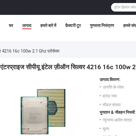
घर
उत्पाद
हमारे बारे में
फ़ैक्टरी टूर
गुणवत्ता नियंत्रण
हमसे संपर
ल्वर 4216 16c 100w 2.1 Ghz प्रोसेसर
एंटरप्राइज सीपीयू इंटेल ज़ीऑन सिल्वर 4216 16c 100w 2
उत्पाद विवरण:
उत्पत्ति के प्लेस:
ब्रांड नाम:
मॉडल संख्या:
भुगतान & नौवहन नियमों:
न्यूनतम आदेश मात्रा:
मूल्य: