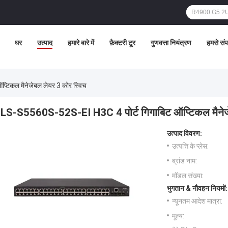
घर
उत्पाद
हमारे बारे में
फ़ैक्टरी टूर
गुणवत्ता नियंत्रण
हमसे संपर
टिकल मैनेजेबल लेयर 3 कोर स्विच
LS-S5560S-52S-EI H3C 4 पोर्ट गिगाबिट ऑप्टिकल मैनेजे
उत्पाद विवरण:
उत्पत्ति के प्लेस:
ब्रांड नाम:
मॉडल संख्या:
भुगतान & नौवहन नियमों:
न्यूनतम आदेश मात्रा:
मूल्य: