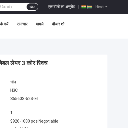
एक बोली का अनुरोध
|
Hindi
खोज
्क करें
समाचार
मामले
वीआर शो
बल लेयर 3 कोर स्विच
चीन
H3C
S5560S-52S-EI
1
$920-1080 pcs Negotiable