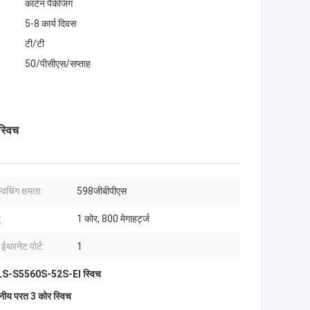
कार्टन पैकेजिंग
5-8 कार्य दिवस
टी/टी
50/पीसीएस/सप्ताह
्विच
विचिंग क्षमता:
598जीबीपीएस
:
1 कोर, 800 मेगाहर्ट्ज
 ईथरनेट पोर्ट:
1
LS-S5560S-52S-EI स्विच
नीय परत 3 कोर स्विच