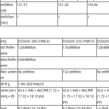
एमटीबीएफ
131.97
151.28
150.86
(वर्ष)
एमटीटीआर
1
1
1
(घंटा)
वस्तु
S5560S-28S-PWR-EI
S5560S-52S-PWR-EI
S5560S
पोर्ट स्विचिंग
128जीबीपीएस
176जीबीपीएस
128जीबी
क्षमता
बॉक्स स्विचिंग
598जीबीपीएस
क्षमता
पैकेट अग्रेषण
96 एमपीपीएस
132 एमपीपीएस
96 एमपीप
दर
सी पी यू
1 कोर, 800 मेगाहर्ट्ज
आयाम (एच ×
43.6 × 440 × 460 मिमी (1.72 ×
43.6 × 440 × 460 मिमी
43.6 × 4
डब्ल्यू × डी)
17.32 × 18.10 इंच)
(1.72 × 17.32 × 18.10
(1.72 × 
इंच)
इंच)
वज़न
8.5 किलो (18.74 पौंड)
9.5 किग्रा (20.94 पौंड)
≤ 6 किलो 