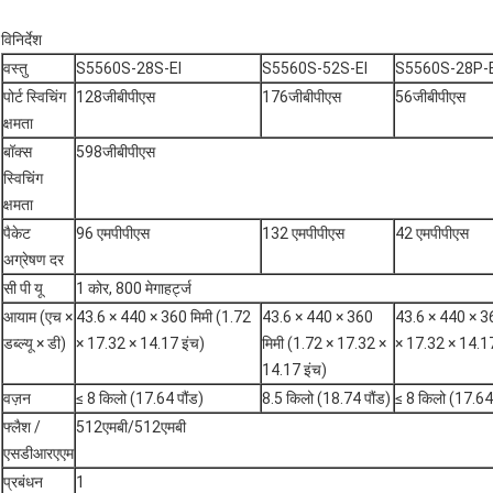
विनिर्देश
वस्तु
S5560S-28S-EI
S5560S-52S-EI
S5560S-28P-E
पोर्ट स्विचिंग
128जीबीपीएस
176जीबीपीएस
56जीबीपीएस
क्षमता
बॉक्स
598जीबीपीएस
स्विचिंग
क्षमता
पैकेट
96 एमपीपीएस
132 एमपीपीएस
42 एमपीपीएस
अग्रेषण दर
सी पी यू
1 कोर, 800 मेगाहर्ट्ज
आयाम (एच ×
43.6 × 440 × 360 मिमी (1.72
43.6 × 440 × 360
43.6 × 440 × 36
डब्ल्यू × डी)
× 17.32 × 14.17 इंच)
मिमी (1.72 × 17.32 ×
× 17.32 × 14.17
14.17 इंच)
वज़न
≤ 8 किलो (17.64 पौंड)
8.5 किलो (18.74 पौंड)
≤ 8 किलो (17.64 
फ्लैश /
512एमबी/512एमबी
एसडीआरएएम
प्रबंधन
1