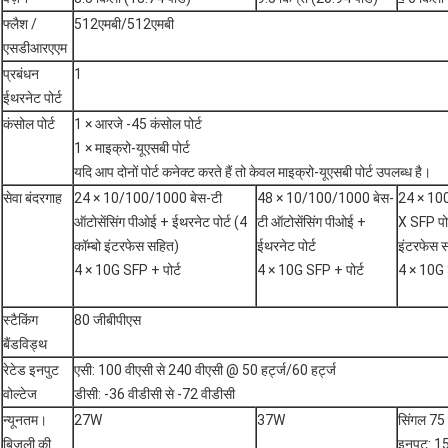
फ्लैश /
512एमबी/512एमबी
एसडीआरएएम
प्रबंधन
1
ईथरनेट पोर्ट
कंसोल पोर्ट
1 × आरजे -45 कंसोल पोर्ट
1 × माइक्रो-यूएसबी पोर्ट
यदि आप दोनों पोर्ट कनेक्ट करते हैं तो केवल माइक्रो-यूएसबी पोर्ट उपलब्ध है।
सेवा बंदरगाह
24 × 10/100/1000 बेस-टी
48 × 10/100/1000 बेस-
24 × 1
ऑटोसेंसिंग पीओई + ईथरनेट पोर्ट (4
टी ऑटोसेंसिंग पीओई +
X SFP पोर्
कॉम्बो इंटरफेस सहित)
ईथरनेट पोर्ट
इंटरफेस 
4 × 10G SFP + पोर्ट
4 × 10G SFP + पोर्ट
4 × 10G 
स्टैकिंग
80 जीबीपीएस
बैंडविड्थ
रेटेड इनपुट
एसी: 100 वीएसी से 240 वीएसी @ 50 हर्ट्ज/60 हर्ट्ज
वोल्टेज
डीसी: -36 वीडीसी से -72 वीडीसी
न्यूनतम।
27W
37W
सिंगल 75 ड
बिजली की
इनपुट: 15 