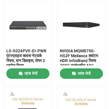
LS-5024PV5-EI-PWR
NVIDIA MQM8790-
एंटरप्राइज क्लास नेटवर्क
HS2F Mellanox क्वांटम
स्विच, वान डिवाइस, लेयर 2
HDR InfiniBand स्विच
एक्सेस स्विच
200G प्रबंधकीय 40G
बुद्धिमान
जांच भेजें
जांच भेजें
घर
उत्पाद
हमारे बारे में