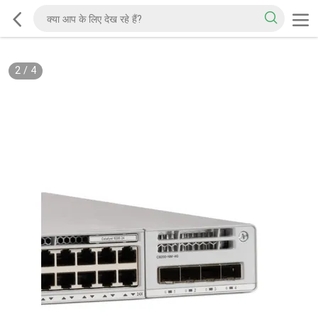
2
/
4