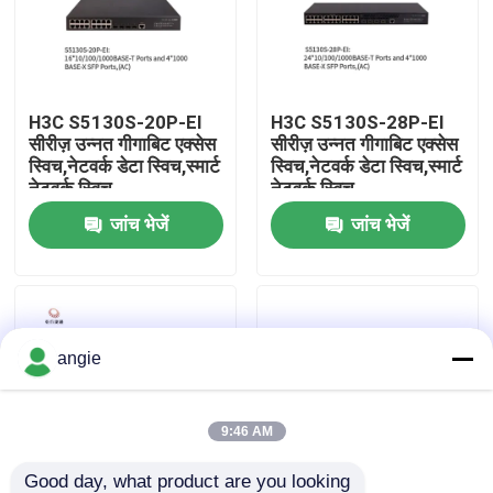
फ़ैक्टरी टूर
H3C S5130S-20P-EI
H3C S5130S-28P-EI
गुणवत्ता नियंत्रण
सीरीज़ उन्नत गीगाबिट एक्सेस
सीरीज़ उन्नत गीगाबिट एक्सेस
स्विच,नेटवर्क डेटा स्विच,स्मार्ट
स्विच,नेटवर्क डेटा स्विच,स्मार्ट
नेटवर्क स्विच
नेटवर्क स्विच
हमसे संपर्क करें
जांच भेजें
जांच भेजें
समाचार
मामले
angie
VR Show
9:46 AM
रैक स्टोरेज सर्वर
Good day, what product are you looking 