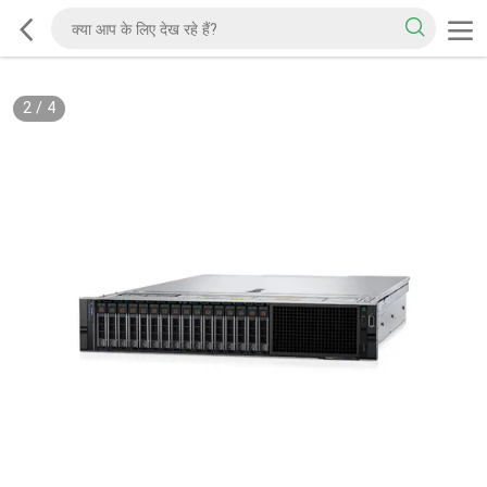
2
/
4