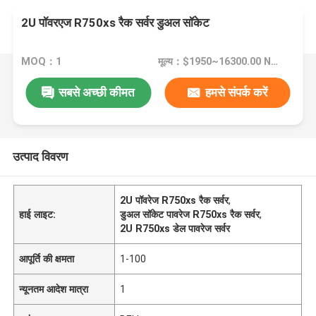
2U पॉवरएज R750xs रैक सर्वर डुअल सॉकेट
MOQ：1
मूल्य：$1950~16300.00 Negotiable
सबसे अच्छी कीमत
हमसे संपर्क करें
उत्पाद विवरण
2U पॉवरेज R750xs रैक सर्वर
,
हाई लाइट:
डुअल सॉकेट पावरेज R750xs रैक सर्वर
,
2U R750xs डेल पावरेज सर्वर
आपूर्ति की क्षमता
1-100
न्यूनतम आदेश मात्रा
1