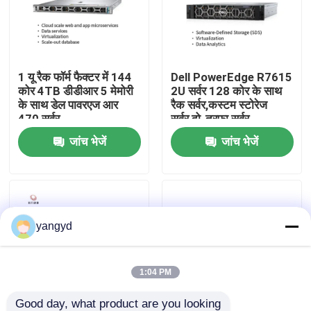
फ़ैक्टरी टूर
1 यू रैक फॉर्म फैक्टर में 144
Dell PowerEdge R7615
गुणवत्ता नियंत्रण
कोर 4TB डीडीआर 5 मेमोरी
2U सर्वर 128 कोर के साथ
के साथ डेल पावरएज आर
रैक सर्वर,कस्टम स्टोरेज
470 सर्वर
सर्वर,दो-तरफा सर्वर
हमसे संपर्क करें
जांच भेजें
जांच भेजें
समाचार
मामले
yangyd
VR Show
1:04 PM
रैक स्टोरेज सर्वर
Good day, what product are you looking 