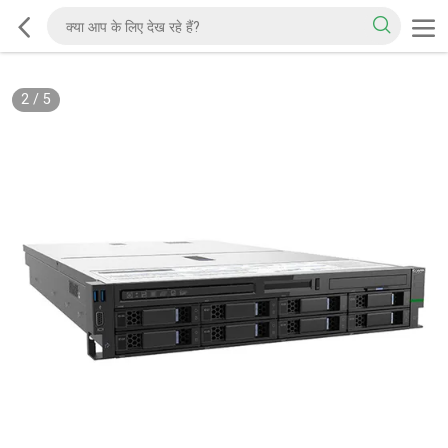
2
/
5