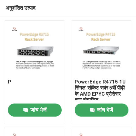
अनुशंसित उत्पाद
P
PowerEdge R4715 1U
सिंगल-सॉकेट सर्वर 5वीं पीढ़ी
के AMD EPYC प्रोसेसर
घर
द्वारा संचालित
जांच भेजें
जांच भेजें
उत्पाद
हमारे बारे में