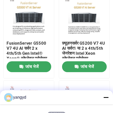
फ़ैक्टरी टूर
गुणवत्ता नियंत्रण
FusionServer G5500
फ़्यूज़नसर्वर G5200 V7 4U
हमसे संपर्क करें
V7 4U AI सर्वर 2 x
AI सर्वर1 या 2 x 4th/5th
4th/5th Gen Intel®
जेनरेशन Intel Xeon
Xeon® स्केलेबल प्रोसेसर
स्केलेबल प्रोसेसर
समाचार
जांच भेजें
जांच भेजें
मामले
VR Show
yangyd
रैक स्टोरेज सर्वर