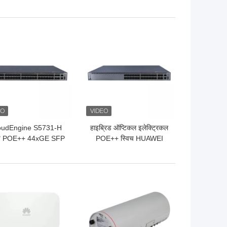
120V2-52P-PWR-LI
पोर्ट 4 गीगाबिट ऑप्टिकल पोर्ट
 अच्छी कीमत
सबसे अच्छी कीमत
oudEngine S5731-H
हाइब्रिड ऑप्टिकल इलेक्ट्रिकल
िच POE++ 44xGE SFP
POE++ स्विच HUAWEI
0 GE SFP+ 4x10 GE
S5731-H24HB4XZ
SFP+
 अच्छी कीमत
सबसे अच्छी कीमत