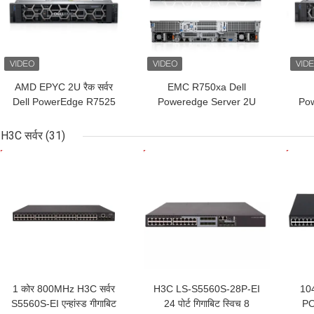
AMD EPYC 2U रैक सर्वर
EMC R750xa Dell
Dell PowerEdge R7525
Poweredge Server 2U
Pow
रैक सर्वर अत्यधिक स्केलेबल
GPU सर्वर कंप्यूटर
EM
H3C सर्वर
(31)
सबसे अच्छी कीमत
सबसे अच्छी कीमत
सबसे
1 कोर 800MHz H3C सर्वर
H3C LS-S5560S-28P-EI
104
S5560S-EI एन्हांस्ड गीगाबिट
24 पोर्ट गिगाबिट स्विच 8
PO