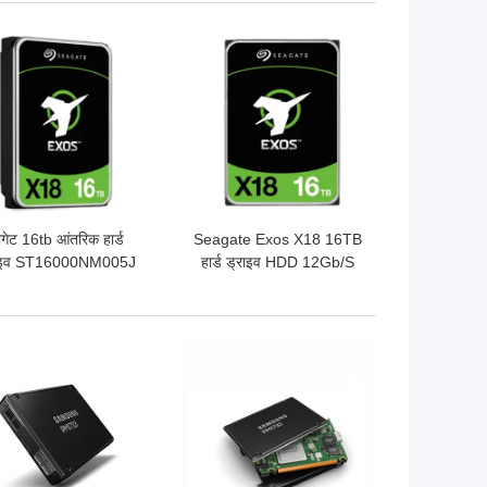
 अच्छी कीमत
सबसे अच्छी कीमत
गेट 16tb आंतरिक हार्ड
Seagate Exos X18 16TB
ाइव ST16000NM005J
हार्ड ड्राइव HDD 12Gb/S
गेट एक्सोस X18 18tb
SAS ST16000NM007J
एंटरप्राइज एचडी
 अच्छी कीमत
सबसे अच्छी कीमत