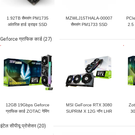
1.92TB सैमसंग PM1735
MZWLJ15THALA-00007
PCI
आंतरिक हार्ड ड्राइव SSD
सैमसंग PM1733 SSD
2.5 
MZWLJ1T9HBJR-00007
एंटरप्राइज सॉलिड स्टेट ड्राइव
PM
Geforce ग्राफिक कार्ड
(27)
सबसे अच्छी कीमत
सबसे अच्छी कीमत
सबसे
12GB 19Gbps ​​Geforce
MSI GeForce RTX 3080
Zot
ग्राफिक कार्ड ZOTAC गेमिंग
SUPRIM X 12G नॉन LHR
30
GeForce RTX 3080 Ti
गेमिंग ग्राफिक्स कार्ड 384 Bit
10G
AMP Holo
इंटेल सीपीयू प्रोसेसर
(20)