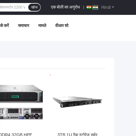
एक बोली का अनुरोध
|
Hindi
खोज
्क करें
समाचार
मामले
वीआर शो
 अच्छी कीमत
सबसे अच्छी कीमत
DDR4 32GB HPE
3TB 1U रैक स्टोरेज सर्वर