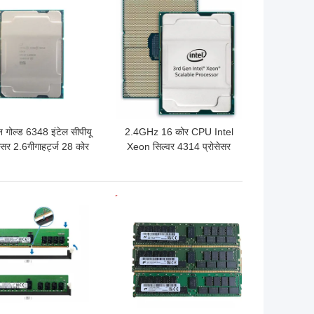
 अच्छी कीमत
सबसे अच्छी कीमत
 गोल्ड 6348 इंटेल सीपीयू
2.4GHz 16 कोर CPU Intel
सेसर 2.6गीगाहर्ट्ज 28 कोर
Xeon सिल्वर 4314 प्रोसेसर
एम इंटेल झियोन सीपीयू
24M कैश
 अच्छी कीमत
सबसे अच्छी कीमत