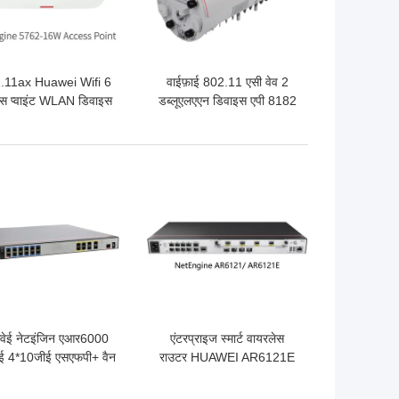
.11ax Huawei Wifi 6
वाईफ़ाई 802.11 एसी वेव 2
ेस प्वाइंट WLAN डिवाइस
डब्लूएलएएन डिवाइस एपी 8182
irEngine 5762-16W
डीएन आउटडोर वाईफ़ाई एक्सेस
प्वाइंट
 अच्छी कीमत
सबसे अच्छी कीमत
वेई नेटइंजिन एआर6000
एंटरप्राइज स्मार्ट वायरलेस
ई 4*10जीई एसएफपी+ वैन
राउटर HUAWEI AR6121E
र बार6140-16जी4एक्सजी
NetEngine AR6000