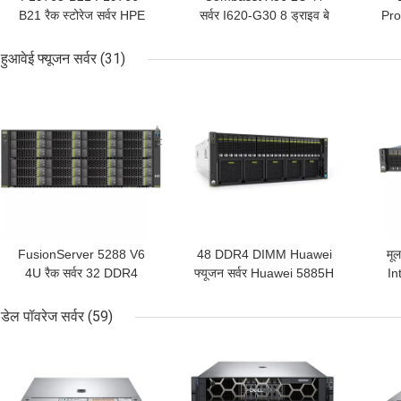
B21 रैक स्टोरेज सर्वर HPE
सर्वर I620-G30 8 ड्राइव बे
Pro
ProLiant DL360 Gen10
अधिकतम एक्सटेंशन 3TB
2U 
सर्वर
हुआवेई फ्यूजन सर्वर
(31)
सबसे अच्छी कीमत
सबसे अच्छी कीमत
सबसे
FusionServer 5288 V6
48 DDR4 DIMM Huawei
मू
4U रैक सर्वर 32 DDR4
फ्यूजन सर्वर Huawei 5885H
In
DIMM 44 3.5 इंच हार्ड डिस्क
V5 4U स्टोरेज सर्वर
सम
डेल पॉवरेज सर्वर
(59)
सबसे अच्छी कीमत
सबसे अच्छी कीमत
सबसे