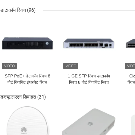
स्विच
मल्टीप्लेक्सिंग
S5
डाटाकॉम स्विच
(96)
सबसे अच्छी कीमत
सबसे अच्छी कीमत
सबसे
SFP PoE+ डेटाकॉम स्विच 8
1 GE SFP स्विच डाटाकॉम
Cl
पोर्ट गिगाबिट ईथरनेट स्विच
स्विच 8 पोर्ट गिगाबिट स्विच
स्व
Huawei CloudEngine
S5731-L8T2ST-RUA
4x1
S5731-L
डब्ल्यूएलएएन डिवाइस
(21)
सबसे अच्छी कीमत
सबसे अच्छी कीमत
सबसे