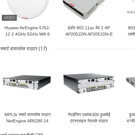
Huawei AirEngine 5762-
इंडोर 802.11ac वेव 2 AP
802
12 2.4GHz 5GHz Wifi 6
AP2051DN AP2051DN-E
एक्स
एक्सेस प्वाइंट इंडोर वॉल सीलिंग
वेव 2 एक्सेस पॉइंट्स
A
स्मार्ट वायरलेस राउटर
(17)
सबसे अच्छी कीमत
सबसे अच्छी कीमत
सबसे
MPLSr स्मार्ट वायरलेस राउटर
नेटइंजिन एआर6300 हुआवेई
हुआ
NetEngine AR6280 14
एंटरप्राइज नेटवर्क राउटर
4*जी
गीगाबिट ऑप्टिकल + 10
2*एसआरयू स्लॉट 4*एसआईसी
राउट
गीगाबिट इलेक्ट्रिक
स्लॉट