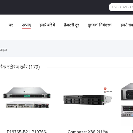
घर
उत्पाद
हमारे बारे में
फ़ैक्टरी टूर
गुणवत्ता नियंत्रण
हमसे संपर
लाइन
रैक स्टोरेज सर्वर
(179)
सबसे अच्छी कीमत
सबसे अच्छी कीमत
सबसे
P19765-B21 P19766-
Combasst X86 2U रैक